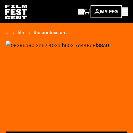
MY FFG
...
film
the confession ...