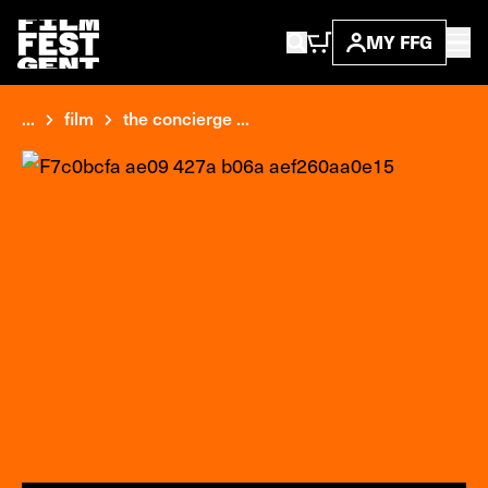
MY FFG
...
film
the concierge ...