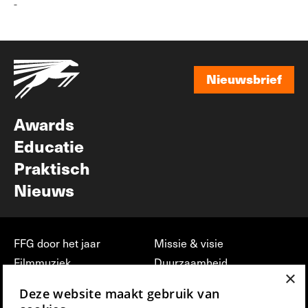
-
Nieuwsbrief
Nieuwsbrief
Awards
Educatie
Praktisch
Nieuws
FFG door het jaar
Missie & visie
Filmmuziek
Duurzaamheid
×
Partners
Jobs, stages &
Deze website maakt gebruik van
vrijwilligerswerk bij FFG
Press & Industry