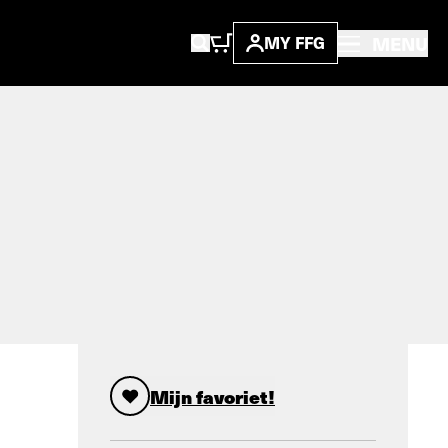
MENU
MY FFG
Mijn favoriet!