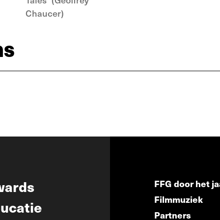
Chaucer)
ns
wards
FFG door het ja
Filmmuziek
ucatie
Partners