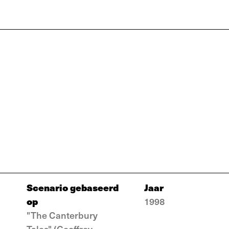
Scenario gebaseerd
Jaar
op
1998
"The Canterbury
Tales" (Geoffrey