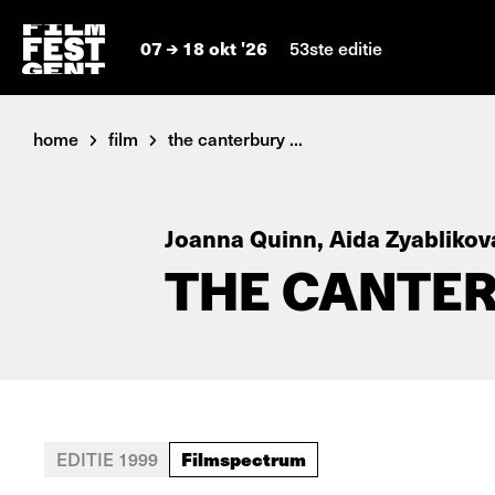
07
18 okt '26
53ste editie
home
film
the canterbury ...
Joanna Quinn, Aida Zyablikov
THE CANTER
Filmspectrum
EDITIE 1999