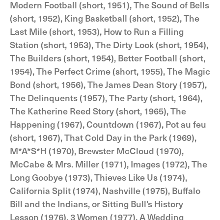
Modern Football (short, 1951), The Sound of Bells
(short, 1952), King Basketball (short, 1952), The
Last Mile (short, 1953), How to Run a Filling
Station (short, 1953), The Dirty Look (short, 1954),
The Builders (short, 1954), Better Football (short,
1954), The Perfect Crime (short, 1955), The Magic
Bond (short, 1956), The James Dean Story (1957),
The Delinquents (1957), The Party (short, 1964),
The Katherine Reed Story (short, 1965), The
Happening (1967), Countdown (1967), Pot au feu
(short, 1967), That Cold Day in the Park (1969),
M*A*S*H (1970), Brewster McCloud (1970),
McCabe & Mrs. Miller (1971), Images (1972), The
Long Goobye (1973), Thieves Like Us (1974),
California Split (1974), Nashville (1975), Buffalo
Bill and the Indians, or Sitting Bull's History
Lesson (1976), 3 Women (1977), A Wedding