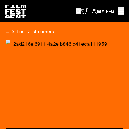
MY FFG
...
film
streamers