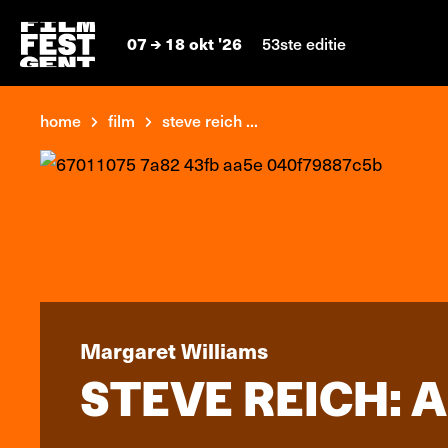
07
18 okt '26
53ste editie
home
film
steve reich ...
Margaret Williams
STEVE REICH: