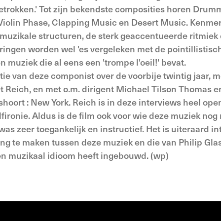
etrokken.' Tot zijn bekendste composities horen Drum
, Violin Phase, Clapping Music en Desert Music. Kenm
ge muzikale structuren, de sterk geaccentueerde ritmiek
eringen worden wel 'es vergeleken met de pointillistisc
n muziek die al eens een 'trompe l'oeil!' bevat.
ie van deze componist over de voorbije twintig jaar, m
et Reich, en met o.m. dirigent Michael Tilson Thomas e
hoort : New York. Reich is in deze interviews heel ope
fironie. Aldus is de film ook voor wie deze muziek nog 
as zeer toegankelijk en instructief. Het is uiteraard i
ing te maken tussen deze muziek en die van Philip Glas
gen muzikaal idioom heeft ingebouwd. (wp)