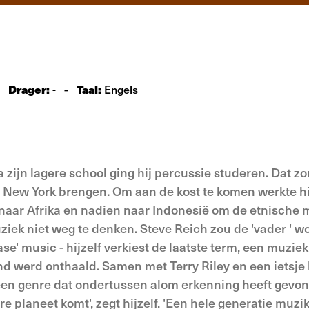
Drager:
-
Taal:
-
Engels
 zijn lagere school ging hij percussie studeren. Dat z
l New York brengen. Om aan de kost te komen werkte hij
j naar Afrika en nadien naar Indonesië om de etnische 
ziek niet weg te denken. Steve Reich zou de 'vader ' 
hase' music - hijzelf verkiest de laatste term, een muziek
 werd onthaald. Samen met Terry Riley en een ietsje 
 een genre dat ondertussen alom erkenning heeft gevo
re planeet komt', zegt hijzelf. 'Een hele generatie muzi