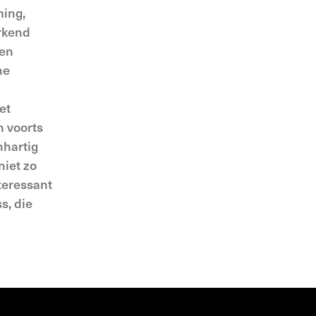
ming,
erkend
 en
he
et
n voorts
nhartig
niet zo
nteressant
s, die