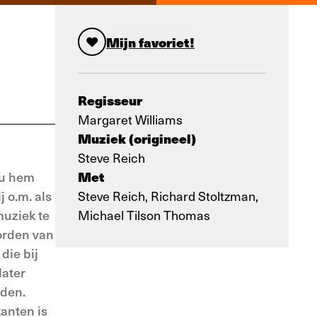
Mijn favoriet!
Regisseur
Margaret Williams
Muziek (origineel)
Steve Reich
Met
ou hem
 o.m. als
Steve Reich, Richard Stoltzman,
muziek te
Michael Tilson Thomas
worden van
 die bij
later
nden.
kanten is