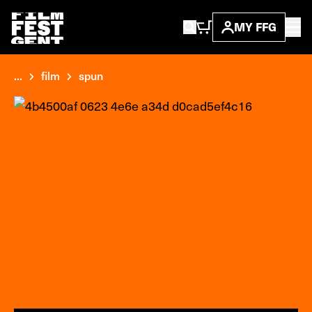
MY FFG
...
film
spun