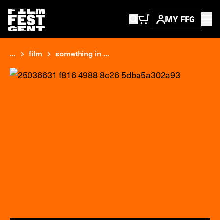
MY FFG
...
film
something in ...