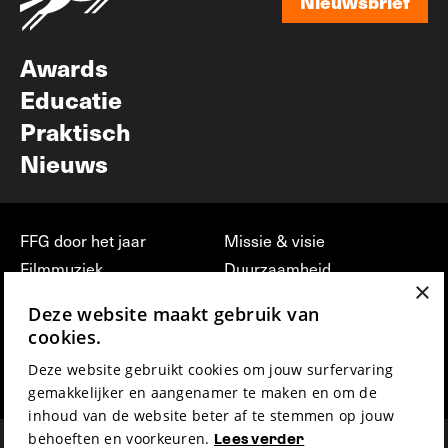
Nieuwsbrief
Nieuwsbrief
Awards
Educatie
Praktisch
Nieuws
FFG door het jaar
Missie & visie
Filmmuziek
Duurzaamheid
×
Partners
Jobs, stages &
Deze website maakt gebruik van
vrijwilligerswerk bij FFG
Press & Industry
cookies.
Contact
Film indienen
Deze website gebruikt cookies om jouw surfervaring
Privacy & Disclaimer
Film Fest Friends
gemakkelijker en aangenamer te maken en om de
inhoud van de website beter af te stemmen op jouw
behoeften en voorkeuren.
Lees verder