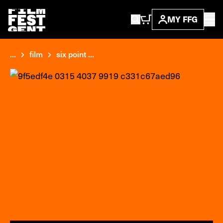
MY FFG
...
film
six point ...