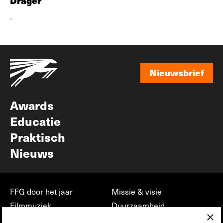
Drager
-
Nieuwsbrief
Nieuwsbrief
Awards
Educatie
Praktisch
Nieuws
FFG door het jaar
Missie & visie
Filmmuziek
Duurzaamheid
×
Partners
Jobs, stages &