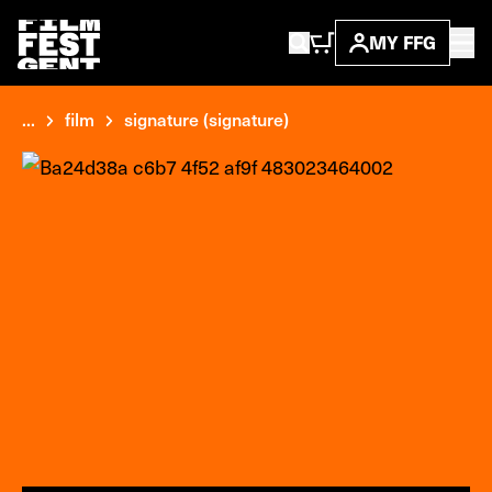
MY FFG
...
film
signature (signature)