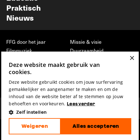
Praktisch
Nieuws
FFG door het jaar
Missie & visie
Filmmuziek
Duurzaamheid
×
Partners
Jobs, stages &
Deze website maakt gebruik van
vrijwilligerswerk bij FFG
Press & Industry
cookies.
Contact
Film indienen
Deze website gebruikt cookies om jouw surfervaring
Privacy & Disclaimer
Film Fest Friends
gemakkelijker en aangenamer te maken en om de
inhoud van de website beter af te stemmen op jouw
behoeften en voorkeuren.
Lees verder
Zelf instellen
Weigeren
Alles accepteren
hosted by
made by