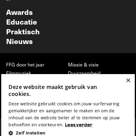
Nieuwsbrief
Awards
Educatie
Praktisch
Nieuws
FFG door het jaar
Missie & visie
Filmmuziek
Duurzaamheid
×
Partners
Jobs, stages &
Deze website maakt gebruik van
vrijwilligerswerk bij FFG
Press & Industry
cookies.
Contact
Film indienen
Deze website gebruikt cookies om jouw surfervaring
Privacy & Disclaimer
Film Fest Friends
gemakkelijker en aangenamer te maken en om de
inhoud van de website beter af te stemmen op jouw
behoeften en voorkeuren.
Lees verder
Zelf instellen