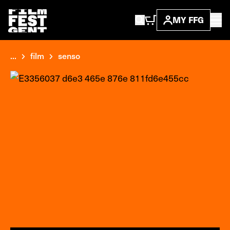
MY FFG
...
film
senso