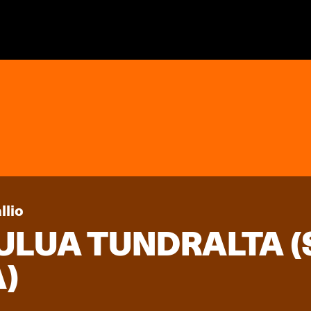
llio
ULUA TUNDRALTA (
)