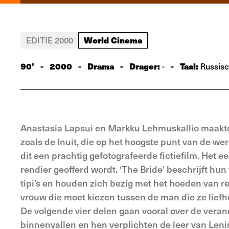
World Cinema
EDITIE 2000
90'
-
2000
-
Drama
-
Drager:
-
Taal:
-
Russis
Anastasia Lapsui en Markku Lehmuskallio maakte
zoals de Inuit, die op het hoogste punt van de w
dit een prachtig gefotografeerde fictiefilm. Het ee
rendier geofferd wordt. ‘The Bride’ beschrijft hu
tipi’s en houden zich bezig met het hoeden van r
vrouw die moet kiezen tussen de man die ze liefh
De volgende vier delen gaan vooral over de ver
binnenvallen en hen verplichten de leer van Lenin