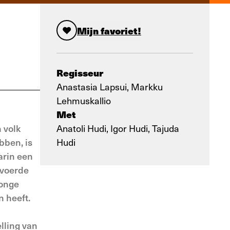
Mijn favoriet!
Regisseur
Anastasia Lapsui, Markku
Lehmuskallio
Met
 volk
Anatoli Hudi, Igor Hudi, Tajuda
bben, is
Hudi
arin een
evoerde
jonge
 heeft.
lling van