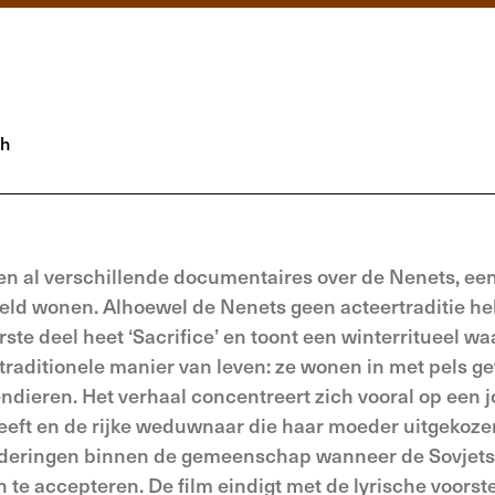
ch
n al verschillende documentaires over de Nenets, een
ereld wonen. Alhoewel de Nenets geen acteertraditie he
rste deel heet ‘Sacrifice’ en toont een winterritueel wa
n traditionele manier van leven: ze wonen in met pels g
endieren. Het verhaal concentreert zich vooral op een 
eeft en de rijke weduwnaar die haar moeder uitgekozen
anderingen binnen de gemeenschap wanneer de Sovjets
 te accepteren. De film eindigt met de lyrische voorste