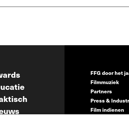
wards
FFG door het ja
Filmmuziek
ucatie
Partners
aktisch
Press & Indust
euws
Film indienen
Film Fest Frien