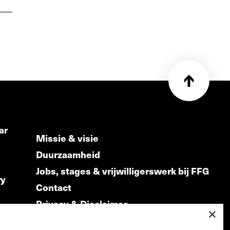
ar
Missie & visie
Duurzaamheid
Jobs, stages & vrijwilligerswerk bij FFG
ry
Contact
Privacy & Disclaimer
ds
×