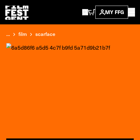
MY FFG
...
film
scarface