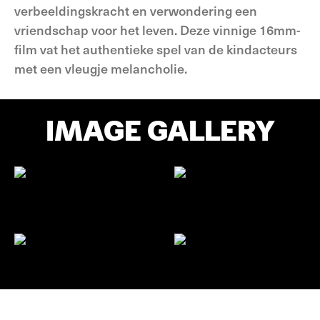
verbeeldingskracht en verwondering een
vriendschap voor het leven. Deze vinnige 16mm-
film vat het authentieke spel van de kindacteurs
met een vleugje melancholie.
IMAGE GALLERY