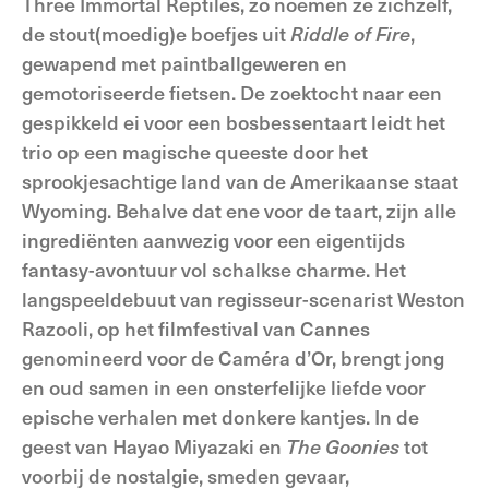
Three Immortal Reptiles, zo noemen ze zichzelf,
de stout(moedig)e boefjes uit
Riddle of Fire
,
gewapend met paintballgeweren en
gemotoriseerde fietsen. De zoektocht naar een
gespikkeld ei voor een bosbessentaart leidt het
trio op een magische queeste door het
sprookjesachtige land van de Amerikaanse staat
Wyoming. Behalve dat ene voor de taart, zijn alle
ingrediënten aanwezig voor een eigentijds
fantasy-avontuur vol schalkse charme. Het
langspeeldebuut van regisseur-scenarist Weston
Razooli, op het filmfestival van Cannes
genomineerd voor de Caméra d’Or, brengt jong
en oud samen in een onsterfelijke liefde voor
epische verhalen met donkere kantjes. In de
geest van Hayao Miyazaki en
The Goonies
tot
voorbij de nostalgie, smeden gevaar,