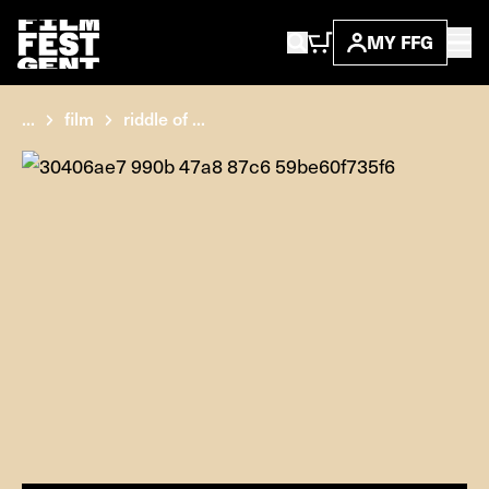
MY FFG
...
film
riddle of ...