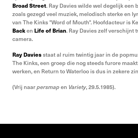
Broad Street
. Ray Davies wilde wel degelijk een 
zoals gezegd veel muziek, melodisch sterke en lyr
van The Kinks "Word of Mouth". Hoofdacteur is Ken
Back
en
Life of Brian
. Ray Davies zelf verschijnt 
camera.
Ray Davies
staat al ruim twintig jaar in de popm
The Kinks, een groep die nog steeds furore maakt 
werken, en Return to Waterloo is dus in zekere z
(Vrij naar
persmap
en
Variety
, 29.5.1985).