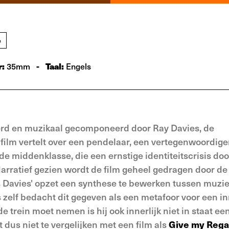
e
r:
-
Taal:
35mm
Engels
rd en muzikaal gecomponeerd door Ray Davies, de
film vertelt over een pendelaar, een vertegenwoordiger
de middenklasse, die een ernstige identiteitscrisis do
 Narratief gezien wordt de film geheel gedragen door d
was Davies' opzet een synthese te bewerken tussen muzi
s zelf bedacht dit gegeven als een metafoor voor een in
e trein moet nemen is hij ook innerlijk niet in staat ee
 dus niet te vergelijken met een film als
Give my Rega