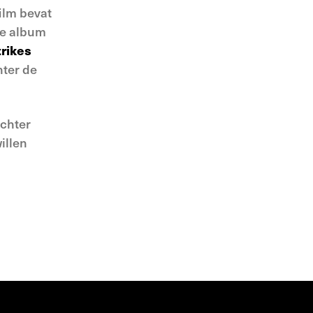
film bevat
we album
rikes
hter de
achter
illen