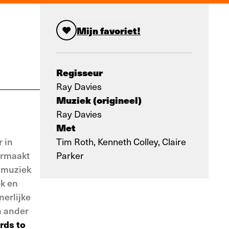
Mijn favoriet!
Regisseur
Ray Davies
Muziek (origineel)
Ray Davies
Met
 in
Tim Roth, Kenneth Colley, Claire
ormaakt
Parker
e muziek
ek en
nerlijke
n ander
rds to