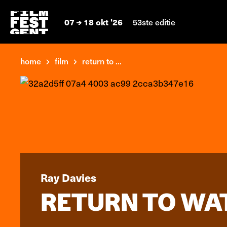
07
18 okt '26
53ste editie
home
film
return to ...
Ray Davies
RETURN TO WA