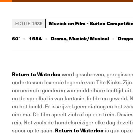
Muziek en Film - Buiten Competiti
EDITIE 1985
60'
-
1984
-
Drama, Muziek/Musical
-
Drage
Return to Waterloo
werd geschreven, geregissee
ondertussen levende legende van The Kinks. Zijn 
onroerende goederen van middelbare leeftijd uit 
en de speelbal is van fantasie, liefde en geweld.
en het beeld. Er is vrijwel geen dialoog en het 
cinema. De film speelt zich af op een trein. Davie
reis. Net zoals de handelsreiziger elke dag dezelfd
spoor op te gaan.
Return to Waterloo
is qua opzet