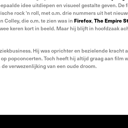
bepaalde idee uitdiepen en visueel gestalte geven. De 
ische rock 'n roll, met o.m. drie nummers uit het nieu
 Colley, die o.m. te zien was in
Firefox
,
The Empire St
twee keren kort in beeld. Maar hij blijft in hoofdzaak ac
uziekbusiness. Hij was oprichter en bezielende kracht 
op popconcerten. Toch heeft hij altijd graag aan film w
in de verwezenlijking van een oude droom.