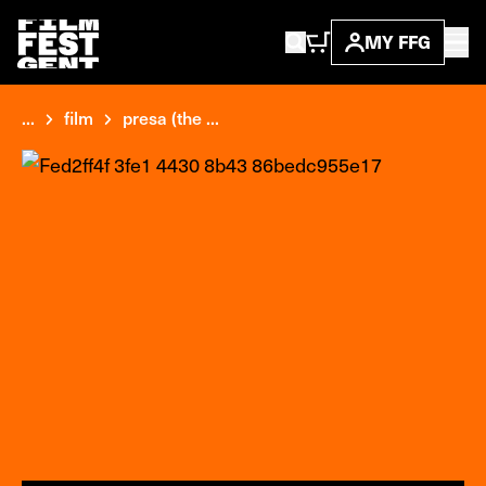
MY FFG
...
film
presa (the ...