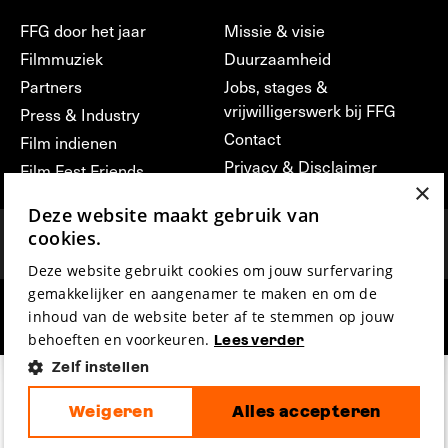
FFG door het jaar
Missie & visie
Filmmuziek
Duurzaamheid
Partners
Jobs, stages &
vrijwilligerswerk bij FFG
Press & Industry
Contact
Film indienen
Privacy & Disclaimer
Film Fest Friends
×
Deze website maakt gebruik van
cookies.
Deze website gebruikt cookies om jouw surfervaring
gemakkelijker en aangenamer te maken en om de
hosted by
made by
inhoud van de website beter af te stemmen op jouw
behoeften en voorkeuren.
Lees verder
Zelf instellen
Weigeren
Alles accepteren