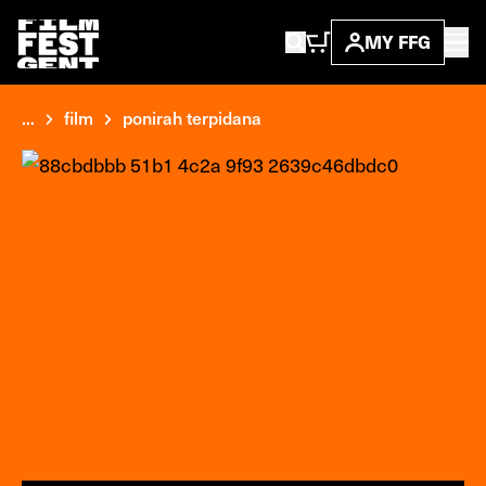
MY FFG
...
film
ponirah terpidana