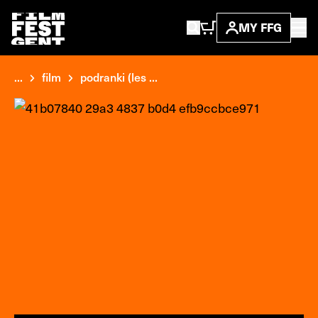
MY FFG
...
film
podranki (les ...