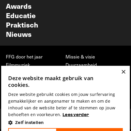
Awards
Educatie
Praktisch
Nieuws
FFG door het jaar
Missie & visie
Filmmuziek
Duurzaamheid
×
Partners
Jobs, stages &
Deze website maakt gebruik van
vrijwilligerswerk bij FFG
Press & Industry
cookies.
Contact
Film indienen
Deze website gebruikt cookies om jouw surfervaring
Privacy & Disclaimer
Film Fest Friends
gemakkelijker en aangenamer te maken en om de
inhoud van de website beter af te stemmen op jouw
behoeften en voorkeuren.
Lees verder
Zelf instellen