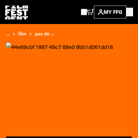
MY FFG
...
film
pas de ...