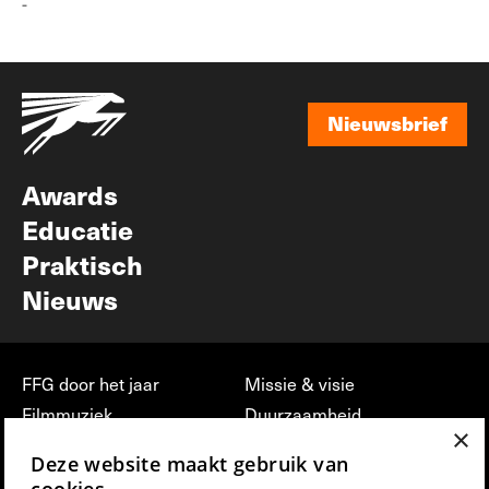
-
Nieuwsbrief
Nieuwsbrief
Awards
Educatie
Praktisch
Nieuws
FFG door het jaar
Missie & visie
Filmmuziek
Duurzaamheid
×
Partners
Jobs, stages &
Deze website maakt gebruik van
vrijwilligerswerk bij FFG
Press & Industry
cookies.