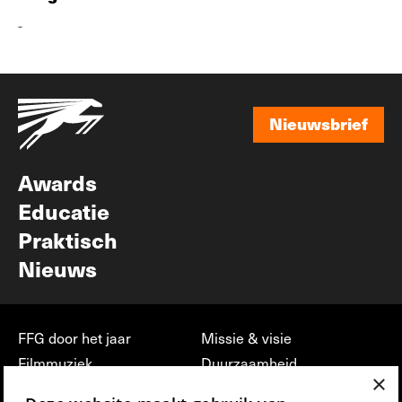
-
Nieuwsbrief
Nieuwsbrief
Awards
Educatie
Praktisch
Nieuws
FFG door het jaar
Missie & visie
Filmmuziek
Duurzaamheid
×
Partners
Jobs, stages &