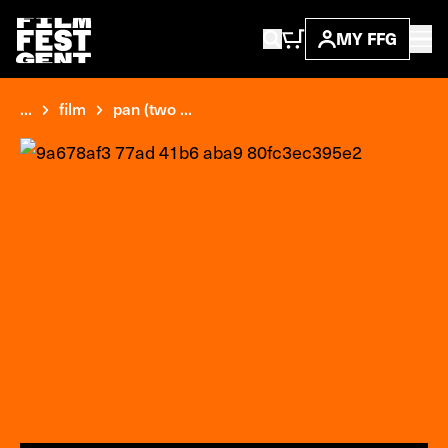
MY FFG
...
film
pan (two ...