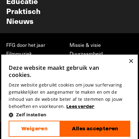
Educatie
Praktisch
Nieuws
FFG door het jaar
Missie & visie
Filmmuziek
Duurzaamheid
×
Partners
Jobs, stages &
Deze website maakt gebruik van
vrijwilligerswerk bij FFG
Press & Industry
cookies.
Contact
Film indienen
Deze website gebruikt cookies om jouw surfervaring
Privacy & Disclaimer
Film Fest Friends
gemakkelijker en aangenamer te maken en om de
inhoud van de website beter af te stemmen op jouw
behoeften en voorkeuren.
Lees verder
Zelf instellen
Weigeren
Alles accepteren
hosted by
made by