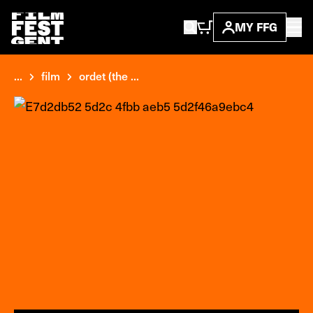
MY FFG
...
film
ordet (the ...