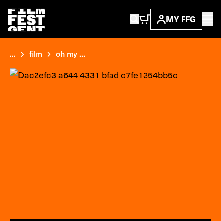
MY FFG
...
film
oh my ...