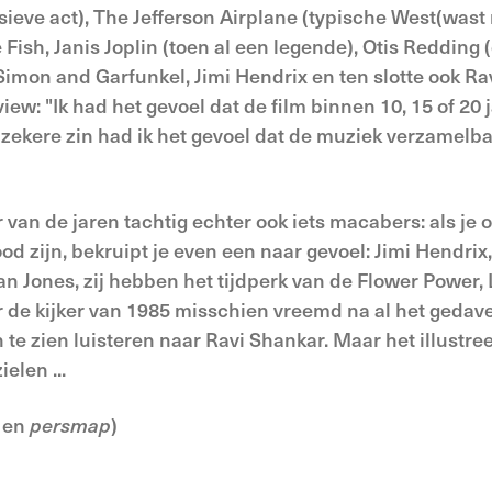
ieve act), The Jefferson Airplane (typische West(wast 
Fish, Janis Joplin (toen al een legende), Otis Redding 
imon and Garfunkel, Jimi Hendrix en ten slotte ook Ra
iew: "Ik had het gevoel dat de film binnen 10, 15 of 20 
 In zekere zin had ik het gevoel dat de muziek verzamelb
van de jaren tachtig echter ook iets macabers: als je o
od zijn, bekruipt je even een naar gevoel: Jimi Hendrix,
n Jones, zij hebben het tijdperk van de Flower Power, 
or de kijker van 1985 misschien vreemd na al het gedav
te zien luisteren naar Ravi Shankar. Maar het illustre
elen ...
2 en
persmap
)