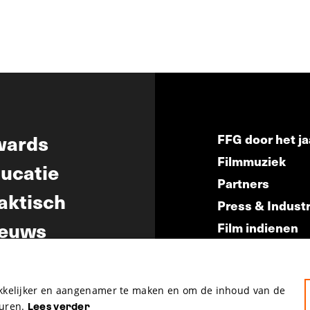
wards
FFG door het ja
Filmmuziek
ucatie
Partners
aktisch
Press & Indust
euws
Film indienen
Film Fest Frien
akkelijker en aangenamer te maken en om de inhoud van de
uren.
Lees verder