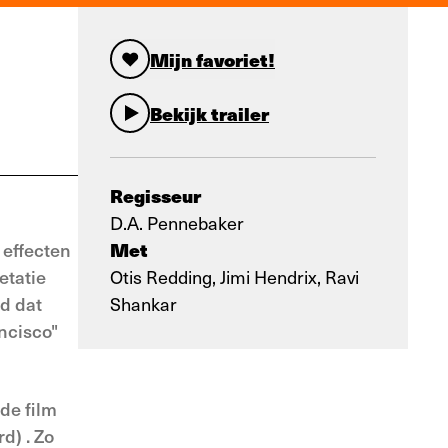
Mijn favoriet!
Bekijk trailer
Regisseur
D.A. Pennebaker
Met
effecten
etatie
Otis Redding, Jimi Hendrix, Ravi
gd dat
Shankar
ancisco"
de film
d) . Zo