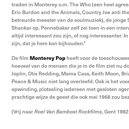
traden in Monterey o.m. The Who (een heel agress
Eric Burdon and the Animals, Country Joe anti the 
betreurde meester van de soulmuziek), de jonge S
Shankar op. Pennebaker zelf zei toen in een interv
altijd interessant zou zijn, of nog interessanter.
zijn, dat je hem kon bijhouden."
De film
Monterey Pop
heeft voor de toeschouwer 
hoeveel van de mensen die je in de film ziet nu do
Joplin, Otis Redding, Mama Cass, Keith Moon, Bria
Peace & Music niet lang overleefd. Ook is het vo
opwinding, plotseling iedereen met gesloten ogen 
prachtige wijze de geest die ook mei 1968 zou bezi
(Vrij naar
Roel Van Bambost Rockfilms
, Gent 198