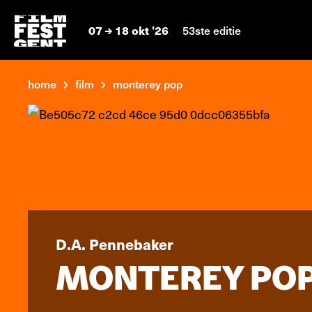
07
18 okt '26
53ste editie
home
film
monterey pop
D.A. Pennebaker
MONTEREY PO