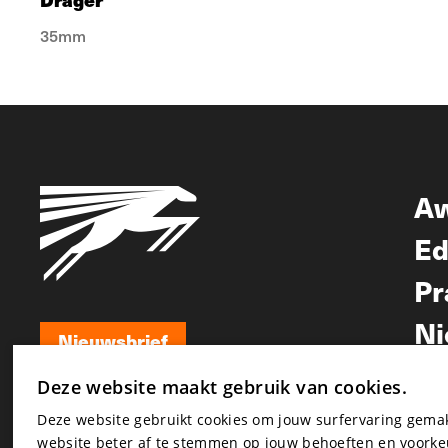
35mm
A
Ed
Pr
Ni
Nieuwsbrief
Nieuwsbrief
Deze website maakt gebruik van cookies.
Deze website gebruikt cookies om jouw surfervaring gem
website beter af te stemmen op jouw behoeften en voorke