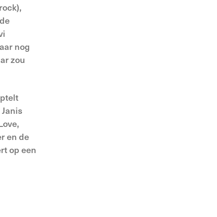
rock),
(de
vi
jaar nog
aar zou
ptelt
 Janis
Love,
er en de
ert op een