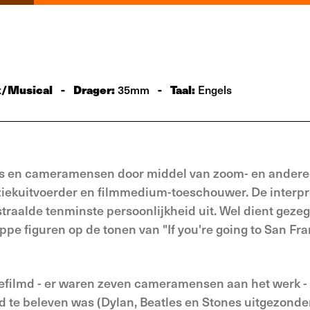
k/Musical
-
Drager:
-
Taal:
35mm
Engels
rs en cameramensen door middel van zoom- en andere 
ziekuitvoerder en filmmedium-toeschouwer. De interpr
 straalde tenminste persoonlijkheid uit. Wel dient geze
ppe figuren op de tonen van "If you're going to San Fr
efilmd - er waren zeven cameramensen aan het werk - 
d te beleven was (Dylan, Beatles en Stones uitgezonder