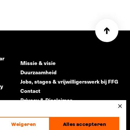
ar
Missie & visie
Duurzaamheid
Jobs, stages & vrijwilligerswerk bij FFG
ry
Contact
Privacy & Disclaimer
ds
×
Weigeren
Alles accepteren