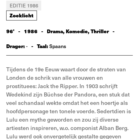
EDITIE 1986
Zoeklicht
96'
-
1986
-
Drama, Komedie, Thriller
-
Drager:
-
Taal:
-
Spaans
Tijdens de 19e Eeuw waart door de straten van
Londen de schrik van alle vrouwen en
prostituees: Jack the Ripper. In 1903 schrijft
Wedekind zijn Büchse der Pandora, een stuk dat
veel schandaal wekte omdat het een hoertje als
hoofdpersonage ten tonele voerde. Sedertdien is
Lulu een mythe geworden en zou zij diverse
artiesten inspireren, w.o. componist Alban Berg.
Lulu werd ook onvergetelijk gestalte gegeven