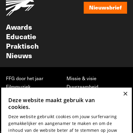
Nieuwsbrief
Nieuwsbrief
Awards
Educatie
Praktisch
Nieuws
FFG door het jaar
Missie & visie
Filmmuziek
Duurzaamheid
×
Partners
Jobs, stages &
Deze website maakt gebruik van
vrijwilligerswerk bij FFG
Press & Industry
cookies.
Contact
Film indienen
Deze website gebruikt cookies om jouw surfervaring
Privacy & Disclaimer
Film Fest Friends
gemakkelijker en aangenamer te maken en om de
inhoud van de website beter af te stemmen op jouw