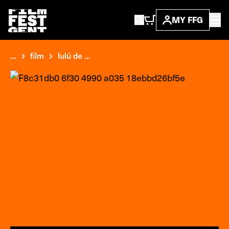
MY FFG
...
film
lulú de ...