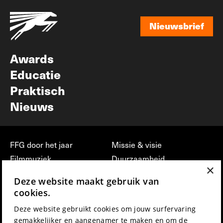
Nieuwsbrief
Nieuwsbrief
Awards
Educatie
Praktisch
Nieuws
FFG door het jaar
Missie & visie
Filmmuziek
Duurzaamheid
×
Partners
Jobs, stages &
Deze website maakt gebruik van
vrijwilligerswerk bij FFG
Press & Industry
cookies.
Contact
Film indienen
Deze website gebruikt cookies om jouw surfervaring
Privacy & Disclaimer
Film Fest Friends
gemakkelijker en aangenamer te maken en om de