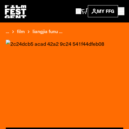
MY FFG
...
film
liangjia funu ...