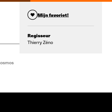
Mijn favoriet!
Regisseur
Thierry Zéno
skosmos