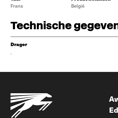
Frans
België
Technische gegeve
Drager
-
A
Ed