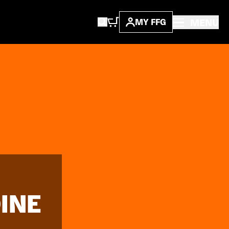
MENU
MY FFG
INE