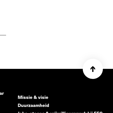
ar
Missie & visie
Duurzaamheid