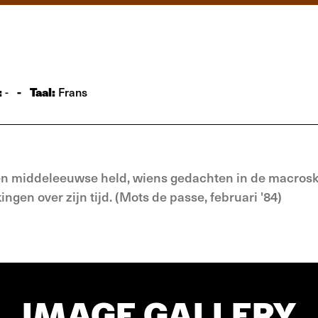
:
-
Taal:
-
Frans
een middeleeuwse held, wiens gedachten in de macro
en over zijn tijd. (Mots de passe, februari '84)
IMAGE GALLERY