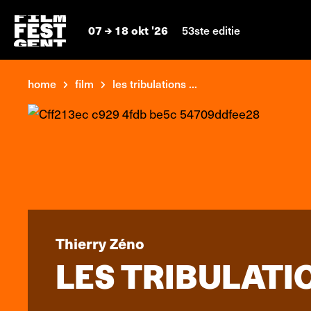
07
18 okt '26
53ste editie
home
film
les tribulations ...
Thierry Zéno
LES TRIBULATI