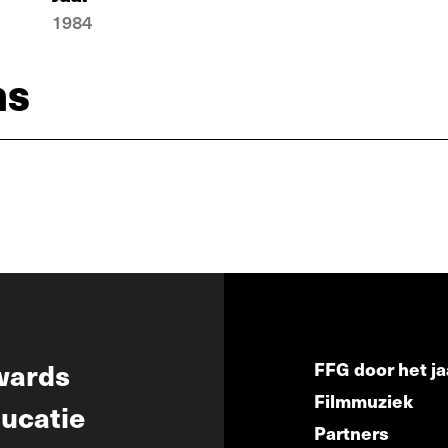
1984
ns
wards
FFG door het ja
Filmmuziek
ucatie
Partners