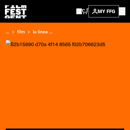
MY FFG
...
film
la línea ...