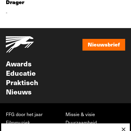
Drager
-
Nieuwsbrief
Nieuwsbrief
Awards
Educatie
Praktisch
Nieuws
FFG door het jaar
Missie & visie
Filmmuziek
Duurzaamheid
×
Partners
Jobs, stages &