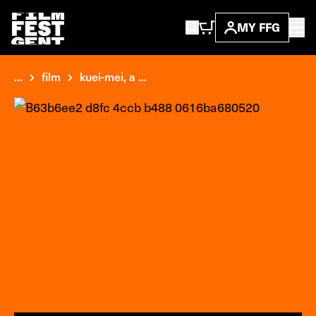
MY FFG
...
film
kuei-mei, a ...