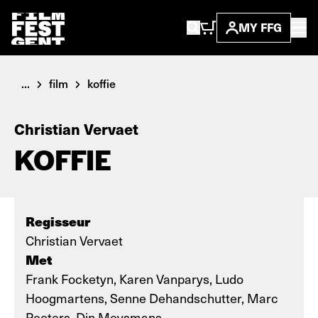
MY FFG
...
film
koffie
Christian Vervaet
KOFFIE
Regisseur
Christian Vervaet
Met
Frank Focketyn, Karen Vanparys, Ludo
Hoogmartens, Senne Dehandschutter, Marc
Peeters, Din Meysmans