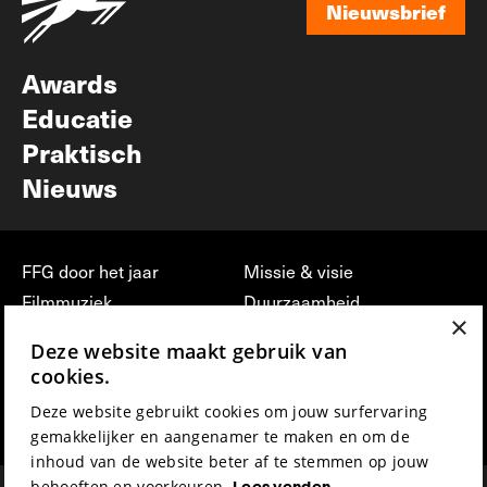
Nieuwsbrief
Nieuwsbrief
Awards
Educatie
Praktisch
Nieuws
FFG door het jaar
Missie & visie
Filmmuziek
Duurzaamheid
×
Partners
Jobs, stages &
Deze website maakt gebruik van
vrijwilligerswerk bij FFG
Press & Industry
cookies.
Contact
Film indienen
Deze website gebruikt cookies om jouw surfervaring
Privacy & Disclaimer
Film Fest Friends
gemakkelijker en aangenamer te maken en om de
inhoud van de website beter af te stemmen op jouw
behoeften en voorkeuren.
Lees verder