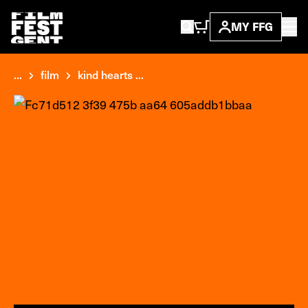
MY FFG
...
film
kind hearts ...