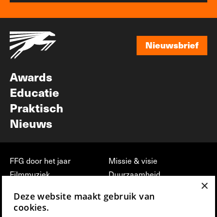
Nieuwsbrief
Nieuwsbrief
Awards
Educatie
Praktisch
Nieuws
FFG door het jaar
Missie & visie
Filmmuziek
Duurzaamheid
×
Partners
Jobs, stages &
Deze website maakt gebruik van
vrijwilligerswerk bij FFG
Press & Industry
cookies.
Contact
Film indienen