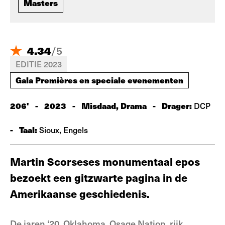
Masters
4.34
/
5
EDITIE 2023
Gala Premières en speciale evenementen
206'
-
2023
-
Misdaad, Drama
-
Drager:
DCP
-
Taal:
Sioux, Engels
Martin Scorseses monumentaal epos
bezoekt een gitzwarte pagina in de
Amerikaanse geschiedenis.
De jaren ‘20, Oklahoma. Osage Nation, rijk