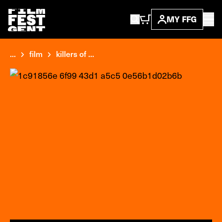
MY FFG
...
film
killers of ...