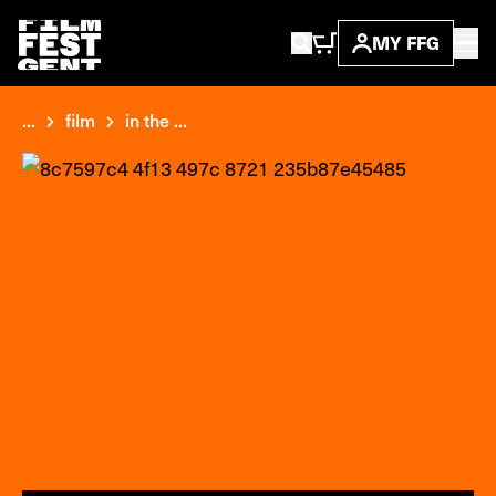
MY FFG
...
film
in the ...