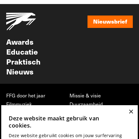
Nieuwsbrief
Nieuwsbrief
Awards
Educatie
Praktisch
Nieuws
FFG door het jaar
Missie & visie
Filmmuziek
Duurzaamheid
×
Partners
Jobs, stages &
Deze website maakt gebruik van
vrijwilligerswerk bij FFG
Press & Industry
cookies.
Contact
Film indienen
Deze website gebruikt cookies om jouw surfervaring
Privacy & Disclaimer
Film Fest Friends