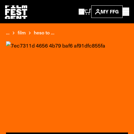
MY FFG
...
film
heso to ...