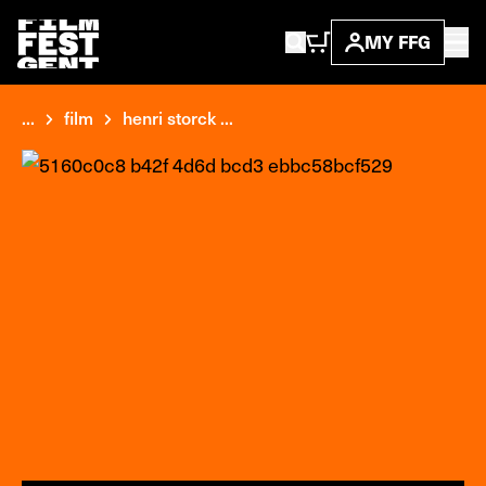
MY FFG
...
film
henri storck ...