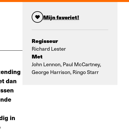
Mijn favoriet!
Regisseur
Richard Lester
Met
John Lennon, Paul McCartney,
zending
George Harrison, Ringo Starr
et dan
issen
ende
ig in
e