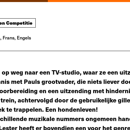
en Competitie
, Frans, Engels
, op weg naar een TV-studio, waar ze een uit
is met Pauls grootvader, die niets liever do
voorbereiding en een uitzending met hindern
rein, achtervolgd door de gebruikelijke gill
ek te trappelen. Een hondenleven!
­schillende muzikale nummers ongemeen hand
 Lester heeft er bovendien een voor het genr