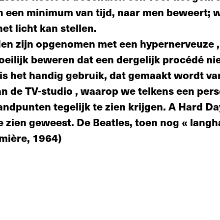
n een minimum van tijd, naar men beweert; 
et licht kan stellen.
el­den zijn opgenomen met een hyperner­veuze 
ilijk beweren dat een derge­lijk procédé nie
is het handig gebruik, dat gemaakt wordt va
van de TV­-studio , waarop we telkens een pe
andpunten tegelijk te zien krijgen. A Hard Da
 te zien geweest. De Beatles, toen nog « langh
mière, 1964)