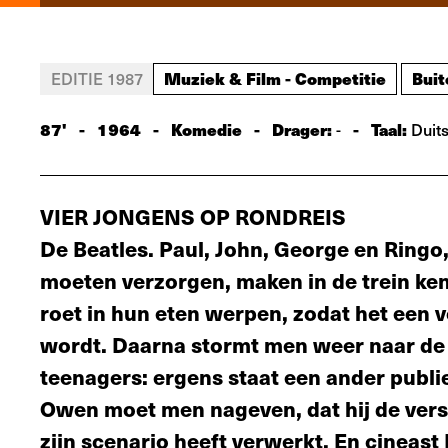
Muziek & Film - Competitie
Buit
EDITIE 1987
87'
-
1964
-
Komedie
-
Drager:
-
Taal:
-
Duits
VIER JONGENS OP RONDREIS
De Beatles. Paul, John, George en Ringo
moeten verzorgen, maken in de trein kenn
roet in hun eten werpen, zodat het een 
wordt. Daarna stormt men weer naar de t
teenagers: ergens staat een ander publi
Owen moet men nageven, dat hij de ver
zijn scenario heeft verwerkt. En cineast