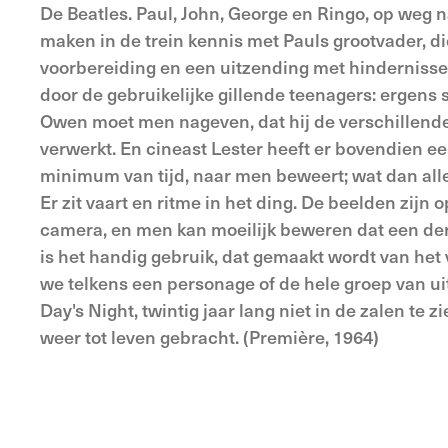
De Beatles. Paul, John, George en Ringo, op weg 
maken in de trein kennis met Pauls grootvader, di
voorbereiding en een uitzending met hindernisse
door de gebruikelijke gillende teenagers: ergens
Owen moet men nageven, dat hij de ver­schillen
verwerkt. En cineast Lester heeft er bovendien e
minimum van tijd, naar men beweert; wat dan allee
Er zit vaart en ritme in het ding. De beel­den zi
camera, en men kan moeilijk beweren dat een derg
is het handig gebruik, dat gemaakt wordt van het v
we telkens een personage of de hele groep van uit
Day's Night, twintig jaar lang niet in de zalen te
weer tot leven gebracht. (Première, 1964)