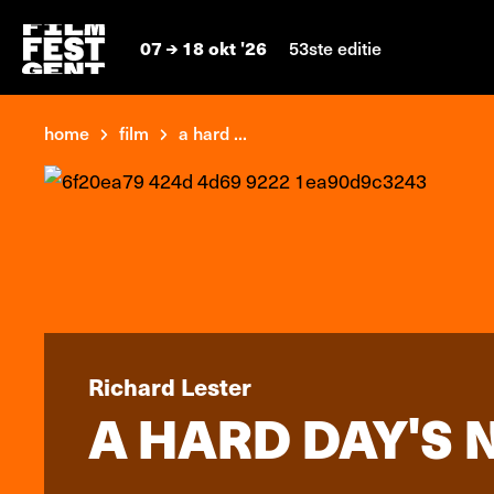
07
18 okt '26
53ste editie
home
film
a hard ...
Richard Lester
A HARD DAY'S 