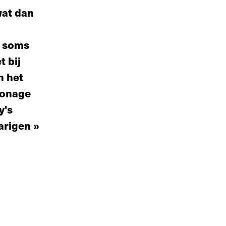
wat dan
, soms
t bij
n het
rsonage
y's
arigen »