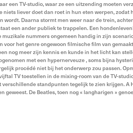
naar een TV-studio, waar ze een uitzending moeten ver
e niets liever doet dan roet in hun eten werpen, zodat 
n wordt. Daarna stormt men weer naar de trein, achte
 staat een ander publiek te trappelen. Een hondenleven
de muzikale nummers ongemeen handig in zijn scenario
en voor het genre ongewoon filmische film van gemaakt
n nog meer zijn kennis en kunde in het licht kan stell
jn opgenomen met een hyperner­veuze , soms bijna hyster
e­lijk procédé niet bij het onderwerp zou passen. Opm
ijftal TV toestellen in de mixing-room van de TV­-studi
 verschillende standpunten tegelijk te zien krijgen. A
 zien geweest. De Beatles, toen nog « langharigen » geno