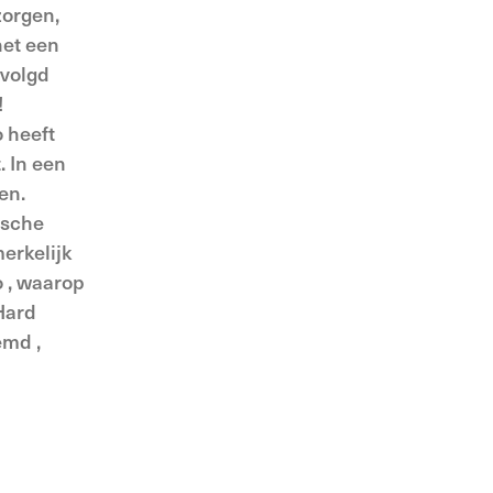
zorgen,
het een
rvolgd
!
 heeft
. In een
en.
ische
erkelijk
o , waarop
 Hard
emd ,