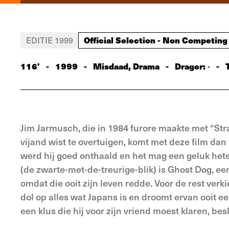
Official Selection - Non Competing
EDITIE 1999
116'
-
1999
-
Misdaad, Drama
-
Drager:
-
-
Jim Jarmusch, die in 1984 furore maakte met “Str
vijand wist te overtuigen, komt met deze film dan
werd hij goed onthaald en het mag een geluk heten 
(de zwarte-met-de-treurige-blik) is Ghost Dog, ee
omdat die ooit zijn leven redde. Voor de rest verki
dol op alles wat Japans is en droomt ervan ooit 
een klus die hij voor zijn vriend moest klaren, bes