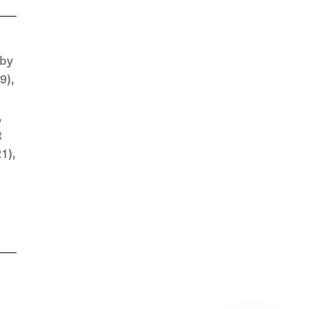
 by
9),
,
t
1),