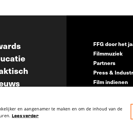
wards
FFG door het ja
Filmmuziek
ucatie
Partners
aktisch
Press & Indust
euws
Film indienen
Film Fest Frien
akkelijker en aangenamer te maken en om de inhoud van de
uren.
Lees verder
hosted by