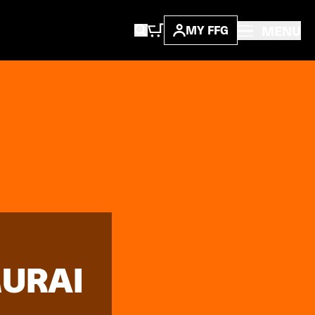
MENU
MY FFG
MURAI