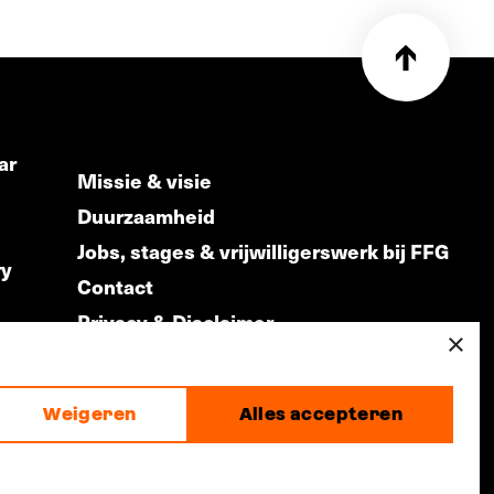
ar
Missie & visie
Duurzaamheid
Jobs, stages & vrijwilligerswerk bij FFG
ry
Contact
Privacy & Disclaimer
ds
×
Weigeren
Alles accepteren
made by