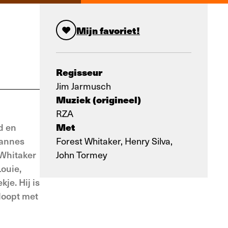
Mijn favoriet!
Regisseur
Jim Jarmusch
Muziek (origineel)
RZA
Met
d en
Cannes
Forest Whitaker, Henry Silva,
 Whitaker
John Tormey
Louie,
je. Hij is
loopt met