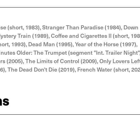
e (short, 1983), Stranger Than Paradise (1984), Down
stery Train (1989), Coffee and Cigarettes II (short, 198
hort, 1993), Dead Man (1995), Year of the Horse (1997),
nutes Older: The Trumpet (segment "Int. Trailer Night"
s (2005), The Limits of Control (2009), Only Lovers Lef
), The Dead Don't Die (2019), French Water (short, 202
ns