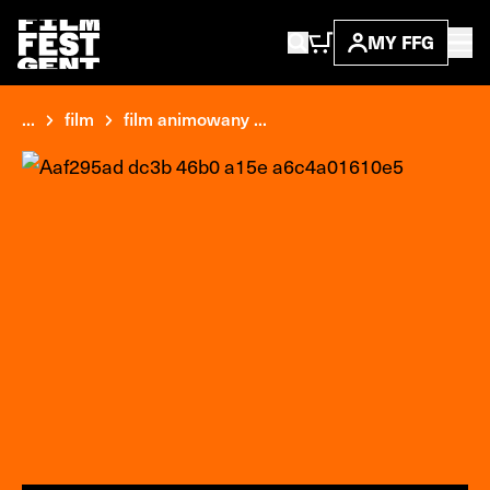
MY FFG
...
film
film animowany ...