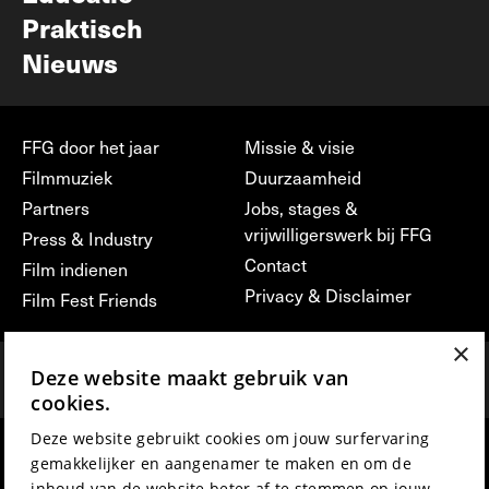
Praktisch
Nieuws
FFG door het jaar
Missie & visie
Filmmuziek
Duurzaamheid
Partners
Jobs, stages &
vrijwilligerswerk bij FFG
Press & Industry
Contact
Film indienen
Privacy & Disclaimer
Film Fest Friends
×
Deze website maakt gebruik van
cookies.
Deze website gebruikt cookies om jouw surfervaring
hosted by
made by
gemakkelijker en aangenamer te maken en om de
inhoud van de website beter af te stemmen op jouw