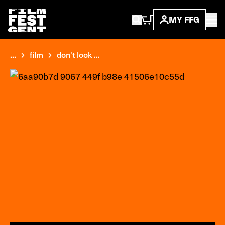
MY FFG
...
film
don't look ...