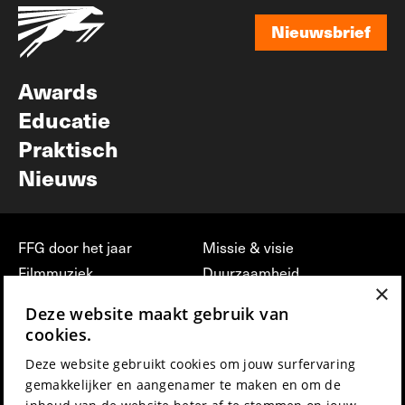
Nieuwsbrief
Nieuwsbrief
Awards
Educatie
Praktisch
Nieuws
FFG door het jaar
Missie & visie
Filmmuziek
Duurzaamheid
×
Partners
Jobs, stages &
Deze website maakt gebruik van
vrijwilligerswerk bij FFG
Press & Industry
cookies.
Contact
Film indienen
Deze website gebruikt cookies om jouw surfervaring
Privacy & Disclaimer
Film Fest Friends
gemakkelijker en aangenamer te maken en om de