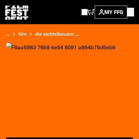
MY FFG
...
film
die siebtelbauern ...