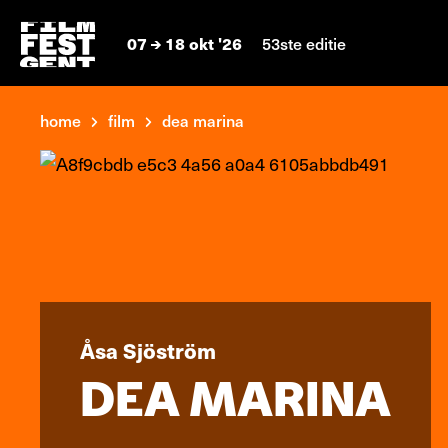
07
18 okt '26
53ste editie
home
film
dea marina
Åsa Sjöström
DEA MARINA