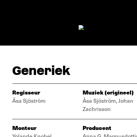
Generiek
Regisseur
Muziek (origineel)
Åsa Sjöström
Åsa Sjöström, Johan
Zachrisson
Monteur
Producent
Yolande Knobel
Anna G. Magnusdotti