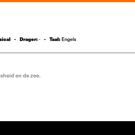
sical
-
Drager:
-
Taal:
-
Engels
sheid en de zee.