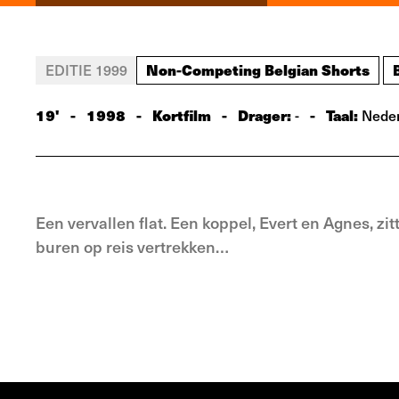
Non-Competing Belgian Shorts
EDITIE 1999
19'
-
1998
-
Kortfilm
-
Drager:
-
Taal:
-
Neder
Een vervallen flat. Een koppel, Evert en Agnes, zit
buren op reis vertrekken…