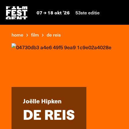
07
18 okt '26
53ste editie
home
film
de reis
Joëlle Hipken
DE REIS