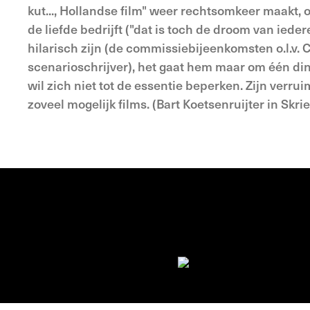
kut..., Hollandse film" weer rechtsomkeer maakt, 
de liefde bedrijft ("dat is toch de droom van iede
hilarisch zijn (de commissiebijeenkomsten o.l.v. C
scenarioschrijver), het gaat hem maar om één ding:
wil zich niet tot de essentie beperken. Zijn verruim
zoveel mogelijk films. (Bart Koetsenruijter in Skri