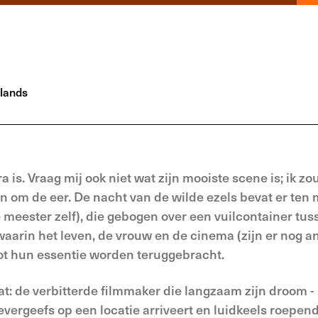
lands
a is. Vraag mij ook niet wat zijn mooiste scene is; ik zou
n om de eer. De nacht van de wilde ezels bevat er ten 
e meester zelf), die gebogen over een vuilcontainer tu
waarin het leven, de vrouw en de cinema (zijn er nog a
ot hun essentie worden teruggebracht.
t: de verbitterde filmmaker die langzaam zijn droom -
tevergeefs op een locatie arriveert en luidkeels roepend 