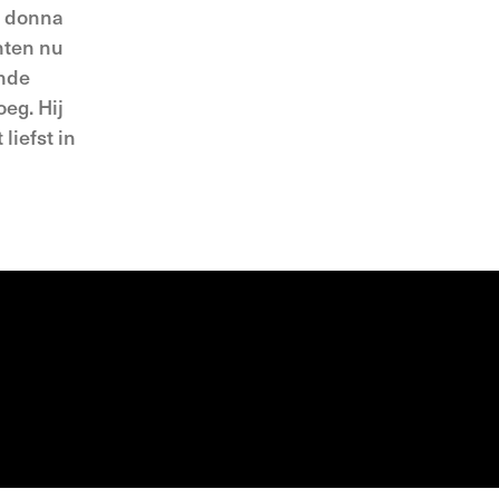
a donna
enten nu
inde
oeg. Hij
liefst in