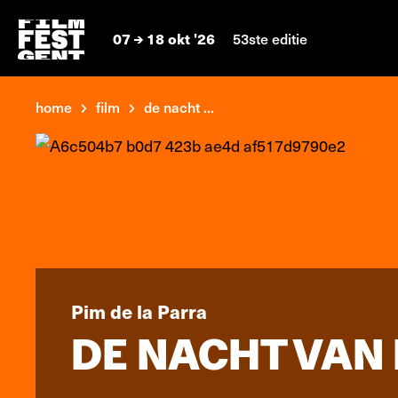
07
18 okt '26
53ste editie
home
film
de nacht ...
Pim de la Parra
DE NACHT VAN 