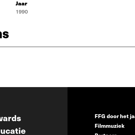
Jaar
1990
ns
wards
FFG door het ja
Filmmuziek
ucatie