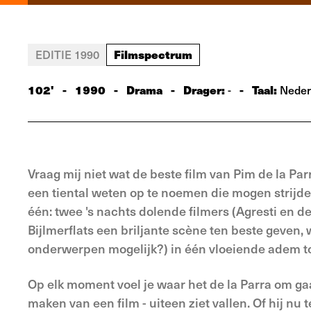
Filmspectrum
EDITIE 1990
102'
-
1990
-
Drama
-
Drager:
-
Taal:
-
Neder
Vraag mij niet wat de beste film van Pim de la Parr
een tiental weten op te noemen die mogen strijde
één: twee 's nachts dolende filmers (Agresti en d
Bijlmerflats een briljante scène ten beste geven, 
onderwerpen mogelijk?) in één vloeiende adem t
Op elk moment voel je waar het de la Parra om gaa
maken van een film - uiteen ziet vallen. Of hij nu 