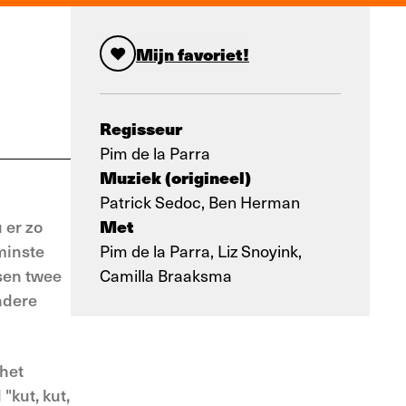
Mijn favoriet!
Regisseur
Pim de la Parra
Muziek (origineel)
Patrick Sedoc, Ben Herman
Met
 er zo
minste
Pim de la Parra, Liz Snoyink,
ssen twee
Camilla Braaksma
n­dere
 het
"kut, kut,