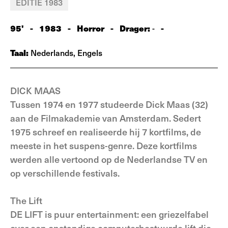
EDITIE 1983
95'
-
1983
-
Horror
-
Drager:
-
-
Taal:
Nederlands, Engels
DICK MAAS
Tussen 1974 en 1977 studeerde Dick Maas (32)
aan de Filmakademie van Amsterdam. Sedert
1975 schreef en realiseerde hij 7 kortfilms, de
meeste in het suspens-genre. Deze kortfilms
werden alle vertoond op de Nederlandse TV en
op verschillende festivals.
The Lift
DE LIFT is puur entertainment: een griezelfabel
over een opstandige computerbestuurde lift die