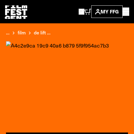
MY FFG
...
film
de lift ...