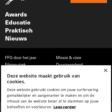
Nieuwsbrief
Awards
Educatie
Praktisch
Nieuws
FFG door het jaar
Missie & visie
Filmmuziek
Duurzaamheid
×
Partners
Jobs, stages &
Deze website maakt gebruik van
vrijwilligerswerk bij FFG
Press & Industry
cookies.
Contact
Film indienen
Deze website gebruikt cookies om jouw surfervaring
Privacy & Disclaimer
Film Fest Friends
gemakkelijker en aangenamer te maken en om de
inhoud van de website beter af te stemmen op jouw
behoeften en voorkeuren.
Lees verder