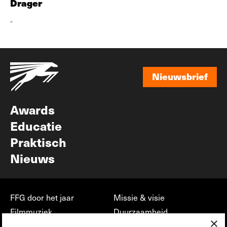
Drager
-
Nieuwsbrief
Nieuwsbrief
Awards
Educatie
Praktisch
Nieuws
FFG door het jaar
Missie & visie
Filmmuziek
Duurzaamheid
×
Partners
Jobs, stages &