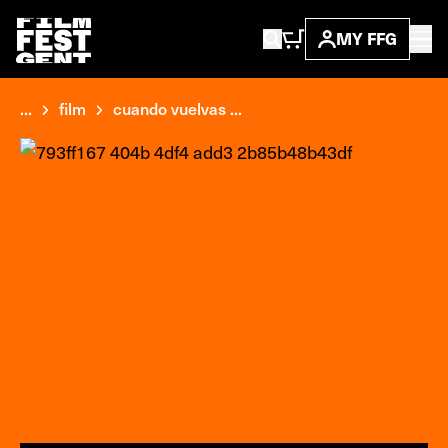
MY FFG
...
film
cuando vuelvas ...