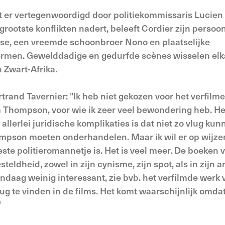
dt er vertegenwoordigd door politiekommissaris Lucien 
rootste konflikten nadert, beleeft Cordier zijn persoon
Rose, een vreemde schoonbroer Nono en plaatselijke
chermen. Gewelddadige en gedurfde scènes wisselen elk
 Zwart-Afrika.
rtrand Tavernier: "Ik heb niet gekozen voor het verfilm
 Thompson, voor wie ik zeer veel bewondering heb. He
 allerlei juridische komplikaties is dat niet zo vlug ku
mpson moeten onderhandelen. Maar ik wil er op wijze
este politieromannetje is. Het is veel meer. De boeken 
ldheid, zowel in zijn cynisme, zijn spot, als in zijn a
daag weinig interessant, zie bvb. het verfilmde werk v
g te vinden in de films. Het komt waarschijnlijk omdat
"