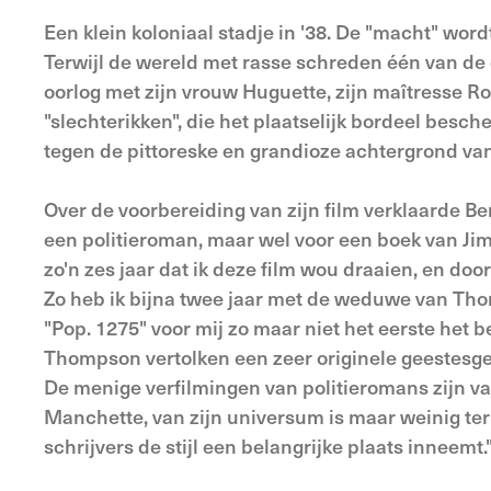
Een klein koloniaal stadje in '38. De "macht" wor
Terwijl de wereld met rasse schreden één van de g
oorlog met zijn vrouw Huguette, zijn maîtresse 
"slechterikken", die het plaatselijk bordeel bes
tegen de pittoreske en grandioze achtergrond van
Over de voorbereiding van zijn film verklaarde Be
een politieroman, maar wel voor een boek van Jim
zo'n zes jaar dat ik deze film wou draaien, en door
Zo heb ik bijna twee jaar met de weduwe van Tho
"Pop. 1275" voor mij zo maar niet het eerste het b
Thompson vertolken een zeer originele geestesgeste
De menige verfilmingen van politieromans zijn van
Manchette, van zijn universum is maar weinig teru
schrijvers de stijl een belangrijke plaats inneemt.