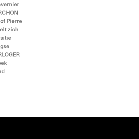
vernier
TORCHON
of Pierre
elt zich
sitie
agse
HORLOGER
oek
nd