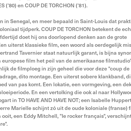
 ('80) en COUP DE TORCHON ('81).
in Senegal, en meer bepaald in Saint-Louis dat prakt
 koloniaal tijdperk. COUP DE TORCHON betekent de ech
elfdertijd doet hij ons doorlopend denken aan de grote
n uiterst klassieke film, een woord als oerdegelijk mi
ertrand Tavernier staat natuurlijk garant, is bijna syn
 europese film het peil van de amerikaanse filmstudio'
nlijk de filmploeg in zijn geheel die voor deze "coup de
 kadrage, dito montage. Een uiterst sobere klankband, di
 van pas komt. Een lokatie, een vormgeving, een dekor
oeiperiode. En een vertolking die ook al naar Hollywoo
ogart in TO HAVE AND HAVE NOT; een Isabelle Huppert
erre MarielIe schijnt zó uit de oude koloniale (franse) f
oit, een Eddy Mitchell, "Ie rocker français", verschijnt
re".