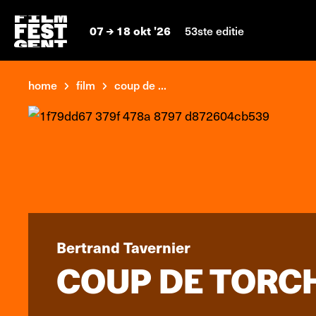
07
18 okt '26
53ste editie
home
film
coup de ...
Bertrand Tavernier
COUP DE TORC