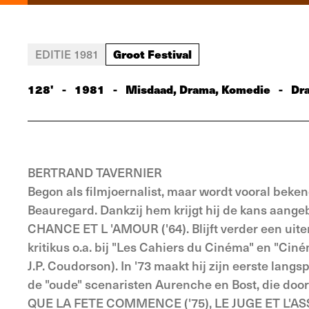
Groot Festival
EDITIE 1981
128'
-
1981
-
Misdaad, Drama, Komedie
-
Dr
BERTRAND TAVERNIER
Begon als filmjoernalist, maar wordt vooral beke
Beauregard. Dankzij hem krijgt hij de kans aange
CHANCE ET L 'AMOUR ('64). Blijft verder een uite
kritikus o.a. bij "Les Cahiers du Cinéma" en "Cin
J.P. Coudorson). In '73 maakt hij zijn eerste la
de "oude" scenaristen Aurenche en Bost, die do
QUE LA FETE COMMENCE ('75), LE JUGE ET L'ASS