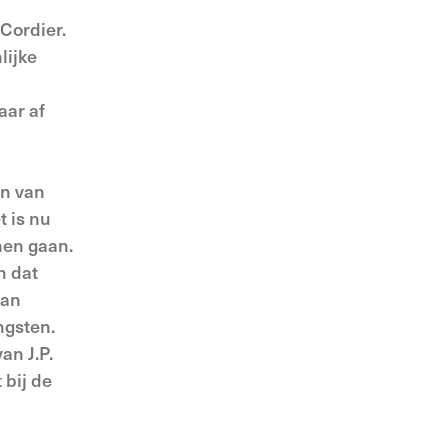
Cordier.
lijke
aar af
en van
t is nu
nnen gaan.
n dat
van
ngsten.
an J.P.
 bij de