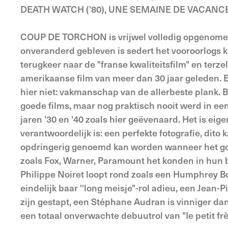
DEATH WATCH ('80), UNE SEMAINE DE VACANCES
COUP DE TORCHON is vrijwel volledig opgenomen 
onveranderd gebleven is sedert het vooroorlogs
terugkeer naar de "franse kwaliteitsfilm" en terz
amerikaanse film van meer dan 30 jaar geleden. Ee
hier niet: vakmanschap van de allerbeste plank. B
goede films, maar nog praktisch nooit werd in een
jaren '30 en '40 zoals hier geëvenaard. Het is eige
verantwoordelijk is: een perfekte fotografie, dito
opdringerig genoemd kan worden wanneer het goed
zoals Fox, Warner, Paramount het konden in hun bl
Philippe Noiret loopt rond zoals een Humphrey B
eindelijk baar ''long meisje"-rol adieu, een Jean-Pi
zijn gestapt, een Stéphane Audran is vinniger dan o
een totaal onverwachte debuutrol van "Ie petit frè