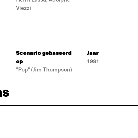
Viezzi
Scenario gebaseerd
Jaar
op
1981
"Pop" (Jim Thompson)
ns