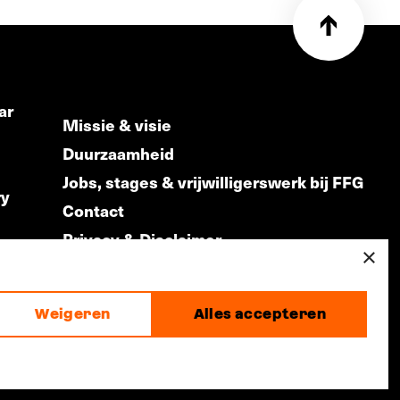
ar
Missie & visie
Duurzaamheid
Jobs, stages & vrijwilligerswerk bij FFG
ry
Contact
Privacy & Disclaimer
ds
×
Weigeren
Alles accepteren
made by