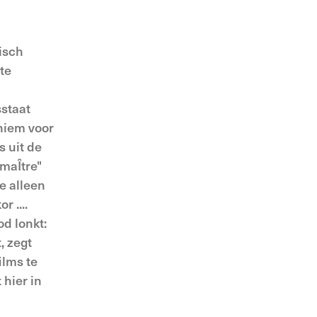
isch
te
sstaat
oniem voor
s uit de
 maÎtre"
e alleen
 ....
d lonkt:
, zegt
ilms te
 hier in