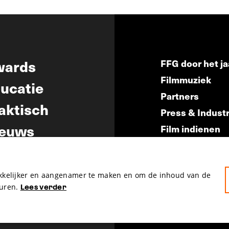
wards
FFG door het ja
Filmmuziek
ucatie
Partners
aktisch
Press & Indust
euws
Film indienen
Film Fest Frien
akkelijker en aangenamer te maken en om de inhoud van de
uren.
Lees verder
hosted by