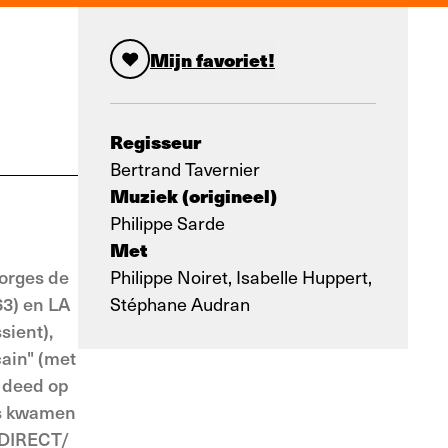
Mijn favoriet!
Regisseur
Bertrand Tavernier
Muziek (origineel)
Philippe Sarde
Met
eorges de
Philippe Noiret, Isabelle Huppert,
63) en LA
Stéphane Audran
sient),
cain" (met
p deed op
ns kwamen
 DIRECT/