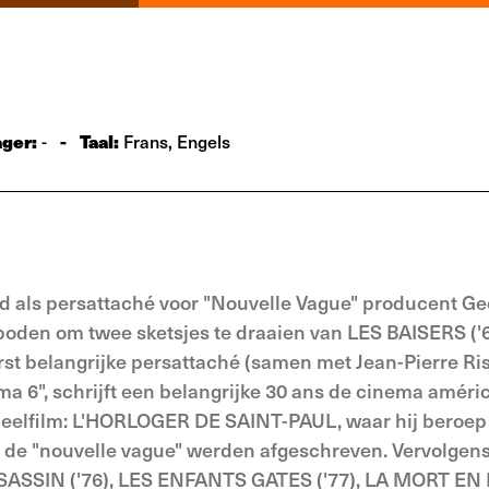
ager:
-
Taal:
-
Frans, Engels
nd als persattaché voor "Nouvelle Vague" producent G
boden om twee sketsjes te draaien van LES BAISERS ('
rst belangrijke persattaché (samen met Jean-Pierre Ris
éma 6", schrijft een belangrijke 30 ans de cinema améri
ngspeelfilm: L'HORLOGER DE SAINT-PAUL, waar hij beroe
or de "nouvelle vague" werden afgeschreven. Vervolge
ASSIN ('76), LES ENFANTS GATES ('77), LA MORT EN