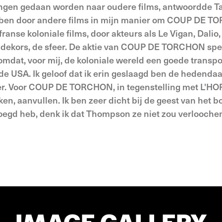
ngen gedaan worden naar oudere films, antwoordde Ta
oed ben door andere films in mijn manier om COUP DE 
anse koloniale films, door akteurs als Le Vigan, Dalio, 
de dekors, de sfeer. De aktie van COUP DE TORCHON spe
, omdat, voor mij, de koloniale wereld een goede transpo
de USA. Ik geloof dat ik erin geslaagd ben de hedenda
der. Voor COUP DE TORCHON, in tegenstelling met L'
n, aanvullen. Ik ben zeer dicht bij de geest van het b
voegd heb, denk ik dat Thompson ze niet zou verlooche