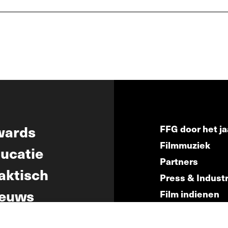
wards
FFG door het ja
Filmmuziek
ucatie
Partners
aktisch
Press & Indust
euws
Film indienen
Film Fest Frien