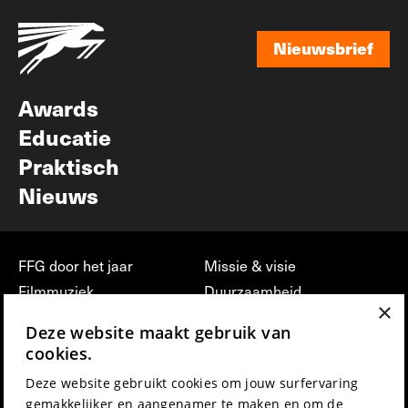
Nieuwsbrief
Nieuwsbrief
Awards
Educatie
Praktisch
Nieuws
FFG door het jaar
Missie & visie
Filmmuziek
Duurzaamheid
×
Partners
Jobs, stages &
Deze website maakt gebruik van
vrijwilligerswerk bij FFG
Press & Industry
cookies.
Contact
Film indienen
Deze website gebruikt cookies om jouw surfervaring
Privacy & Disclaimer
Film Fest Friends
gemakkelijker en aangenamer te maken en om de