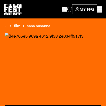
MY FFG
...
film
casa susanna