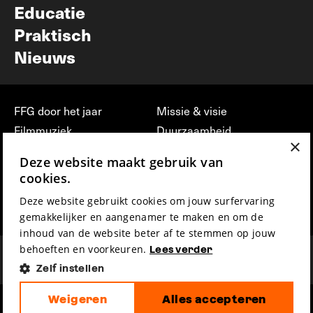
Educatie
Praktisch
Nieuws
FFG door het jaar
Missie & visie
Filmmuziek
Duurzaamheid
×
Partners
Jobs, stages &
Deze website maakt gebruik van
vrijwilligerswerk bij FFG
Press & Industry
cookies.
Contact
Film indienen
Deze website gebruikt cookies om jouw surfervaring
Privacy & Disclaimer
Film Fest Friends
gemakkelijker en aangenamer te maken en om de
inhoud van de website beter af te stemmen op jouw
behoeften en voorkeuren.
Lees verder
Zelf instellen
Weigeren
Alles accepteren
hosted by
made by