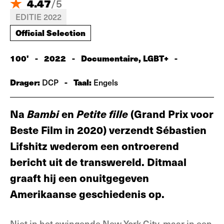
4.47
/
5
EDITIE 2022
Official Selection
100'
-
2022
-
Documentaire, LGBT+
-
Drager:
-
Taal:
DCP
Engels
Na
Bambi
en
Petite fille
(Grand Prix voor
Beste Film in 2020) verzendt Sébastien
Lifshitz wederom een ontroerend
bericht uit de transwereld. Ditmaal
graaft hij een onuitgegeven
Amerikaanse geschiedenis op.
Niet in het swingende New York City, maar in een