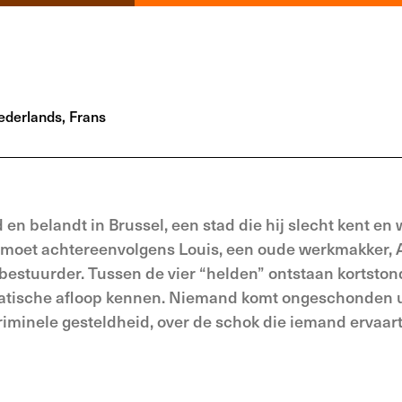
derlands, Frans
d en belandt in Brussel, een stad die hij slecht kent en 
ntmoet achtereenvolgens Louis, een oude werkmakker, A
estuurder. Tussen de vier “helden” ontstaan kortston
atische afloop kennen. Niemand komt ongeschonden u
criminele gesteldheid, over de schok die iemand ervaa