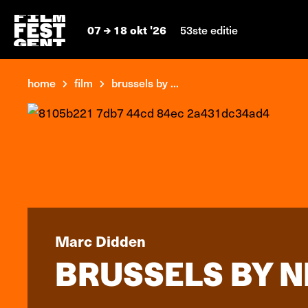
07
18 okt '26
53ste editie
home
film
brussels by ...
Marc Didden
BRUSSELS BY N