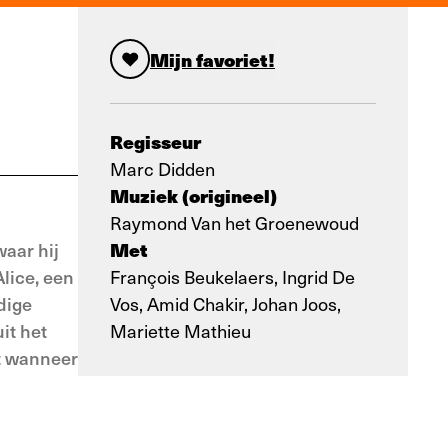
Mijn favoriet!
Regisseur
Marc Didden
Muziek (origineel)
Raymond Van het Groenewoud
Met
waar hij
lice, een
François Beukelaers, Ingrid De
dige
Vos, Amid Chakir, Johan Joos,
it het
Mariette Mathieu
rt wanneer