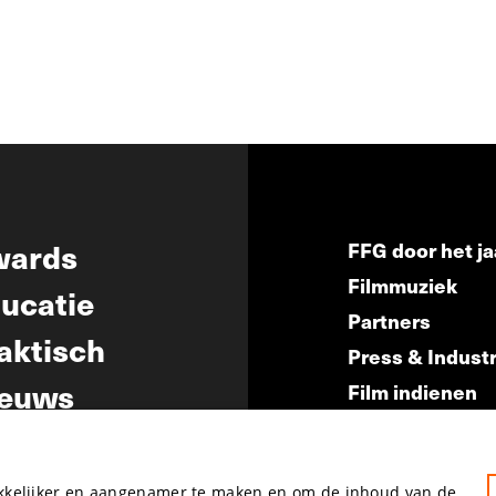
wards
FFG door het ja
Filmmuziek
ucatie
Partners
aktisch
Press & Indust
euws
Film indienen
Film Fest Frien
akkelijker en aangenamer te maken en om de inhoud van de