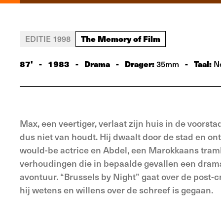
The Memory of Film
EDITIE 1998
87'
-
1983
-
Drama
-
Drager:
-
Taal:
35mm
Ne
Max, een veertiger, verlaat zijn huis in de voorsta
dus niet van houdt. Hij dwaalt door de stad en o
would-be actrice en Abdel, een Marokkaans tramb
verhoudingen die in bepaalde gevallen een dram
avontuur. “Brussels by Night” gaat over de post-
hij wetens en willens over de schreef is gegaan.