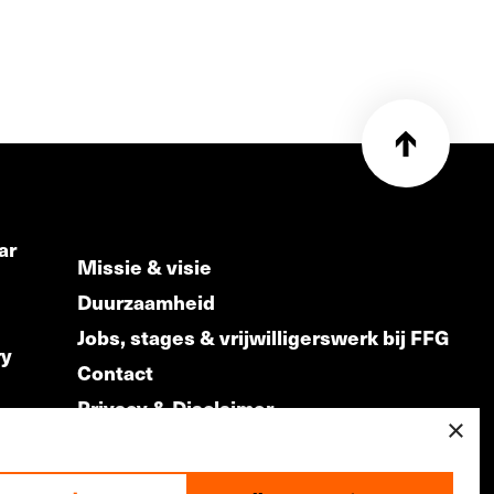
ar
Missie & visie
Duurzaamheid
Jobs, stages & vrijwilligerswerk bij FFG
ry
Contact
Privacy & Disclaimer
ds
×