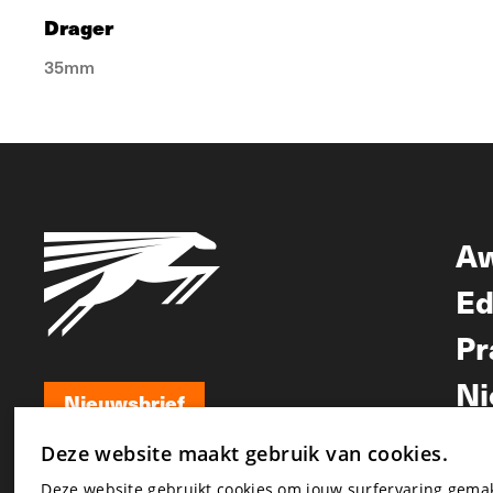
Drager
35mm
A
Ed
Pr
Ni
Nieuwsbrief
Nieuwsbrief
Deze website maakt gebruik van cookies.
Deze website gebruikt cookies om jouw surfervaring gem